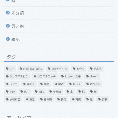
未分類
買い物
雑記
タグ
DIY
Mad Tea Party
Snow White
おやつ
そよ風
クリスマスねこ
クロスステッチ
ヒコーキ女子
ルーペ
ワンコ
丸々子
作物
優待
刺し子
嫁ちゃん
家計
息子
掃除
更年期
本
株
母
水耕栽培
減塩
編み物
義母
腎臓
花
食事
アーカイブ