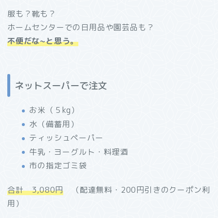
服も？靴も？
ホームセンターでの日用品や園芸品も？
不便だな~
と思う。
ネットスーパーで注文
お米（５kg）
水（備蓄用）
ティッシュペーパー
牛乳・ヨーグルト・料理酒
市の指定ゴミ袋
合計 3,080円
（配達無料・200円引きのクーポン利
用）