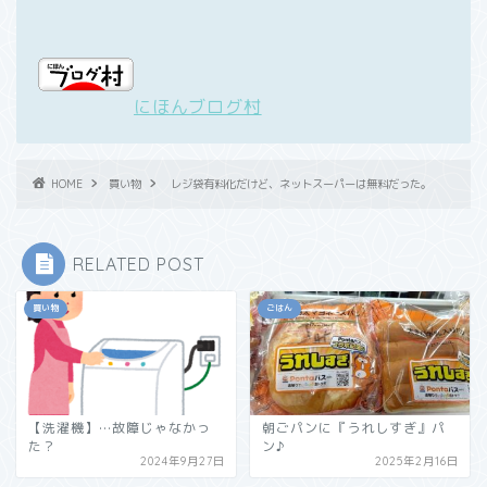
にほんブログ村
HOME
買い物
レジ袋有料化だけど、ネットスーパーは無料だった。
RELATED POST
買い物
ごはん
【洗濯機】…故障じゃなかっ
朝ごパンに『うれしすぎ』パ
た？
ン♪
2024年9月27日
2025年2月16日