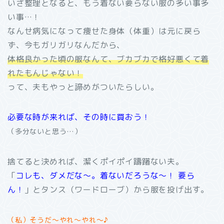
いざ整理となると、もう着ない要らない服の多い事多
い事…！
なんせ病気になって痩せた身体（体重）は元に戻ら
ず、今もガリガリなんだから、
体格良かった頃の服なんて、ブカブカで格好悪くて着
れたもんじゃない！
って、夫もやっと諦めがついたらしい。
必要な時が来れば、その時に買おう！
（多分ないと思う…）
捨てると決めれば、潔くポイポイ躊躇ない夫。
「
コレも、ダメだな～。着ないだろうな～！ 要ら
ん！
」とタンス（ワードローブ）から服を投げ出す。
（私）そうだ～やれ～やれ～♪