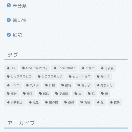
未分類
買い物
雑記
タグ
DIY
Mad Tea Party
Snow White
おやつ
そよ風
クリスマスねこ
クロスステッチ
ヒコーキ女子
ルーペ
ワンコ
丸々子
作物
優待
刺し子
嫁ちゃん
家計
息子
掃除
更年期
本
株
母
水耕栽培
減塩
編み物
義母
腎臓
花
食事
アーカイブ