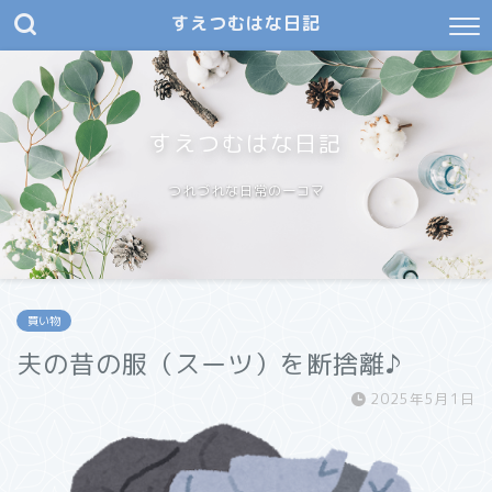
すえつむはな日記
すえつむはな日記
つれづれな日常の一コマ
買い物
夫の昔の服（スーツ）を断捨離♪
2025年5月1日