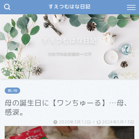
すえつむはな日記
すえつむはな日記
つれづれな日常の一コマ
買い物
母の誕生日に【ワンちゅーる】…母、
感涙。
2020年3月12日
/
2024年5月13日