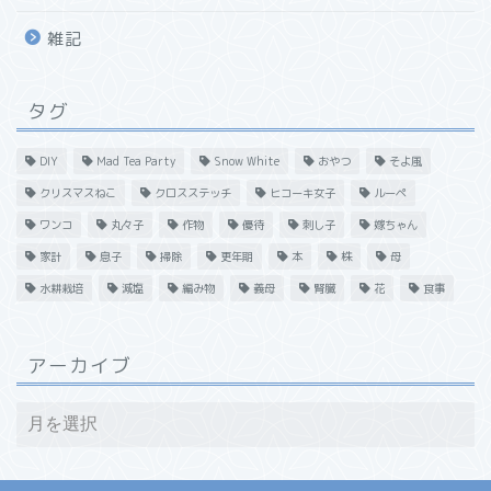
雑記
タグ
DIY
Mad Tea Party
Snow White
おやつ
そよ風
クリスマスねこ
クロスステッチ
ヒコーキ女子
ルーペ
ワンコ
丸々子
作物
優待
刺し子
嫁ちゃん
家計
息子
掃除
更年期
本
株
母
水耕栽培
減塩
編み物
義母
腎臓
花
食事
アーカイブ