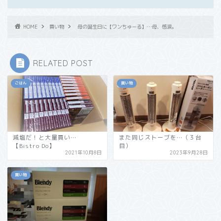
HOME
買い物
母の誕生日に【ワンちゅーる】…母、感涙。
RELATED POST
ごはん
買い物
減塩だ！と大量買い…
また同じストーブを…（３台
【Bistro Do】
目）
2021年10月8日
2023年9月28日
買い物