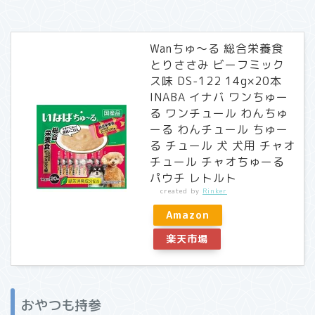
Wanちゅ〜る 総合栄養食
とりささみ ビーフミック
ス味 DS-122 14g×20本
INABA イナバ ワンちゅー
る ワンチュール わんちゅ
ーる わんチュール ちゅー
る チュール 犬 犬用 チャオ
チュール チャオちゅーる
パウチ レトルト
created by
Rinker
Amazon
楽天市場
おやつも持参