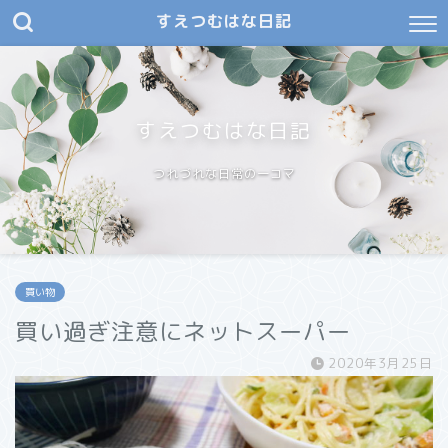
すえつむはな日記
すえつむはな日記
つれづれな日常の一コマ
買い物
買い過ぎ注意にネットスーパー
2020年3月25日