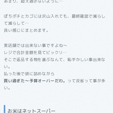
あまり、超え過ぎないように…
ぽちポチとカゴには沢山入れても、最終確認で減らし
て減らして…
良い感じにまとめます。
実店舗では出来ない事ですよね～
レジで合計金額を見てビックリ…
そこで返品する物を選ぶなんて、恥ずかしい事出来な
い。
払った後で袋に詰めながら
買い過ぎた～予算オーバーだわ。
って反省って事が多
い。
お米はネットスーパー