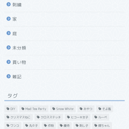
刺繍
家
庭
未分類
買い物
雑記
タグ
DIY
Mad Tea Party
Snow White
おやつ
そよ風
クリスマスねこ
クロスステッチ
ヒコーキ女子
ルーペ
ワンコ
丸々子
作物
優待
刺し子
嫁ちゃん