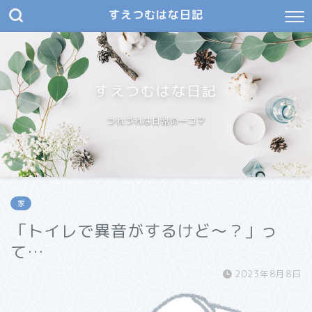
すえつむはな日記
すえつむはな日記
つれづれな日常の一コマ
家
「トイレで異音がするけど～？」っ
て…
2023年8月8日