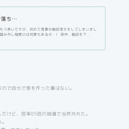
段落ち…
もう長いですが、初めて見事な階段落ちをしてしまいまし
踏み外し程度のは何度もあるが…） 夜中、階段を下...
なので自分で家を作った事はない。
んだけど、
倍率65倍の抽選で当然
外れた。
う。