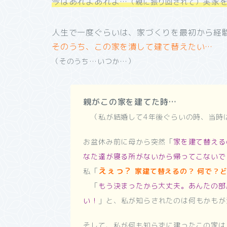
今はあれよあれよ…
実家
（親に振り回されて）
人生で一度ぐらいは、家づくりを最初から経
そのうち、この家を潰して建て替えたい…
（そのうち…いつか…）
親がこの家を建てた時…
（私が結婚して4年後ぐらいの時、当時
お盆休み前に母から突然「
家を建て替える
なた達が寝る所がないから帰ってこないで
えぇっ？
私「
家建て替えるの？ 何で？
「
もう決まったから大丈夫。あんたの部
い！
」と、
私が知らされたのは何もかもが
そして、私が何も知らずに建ったこの家は