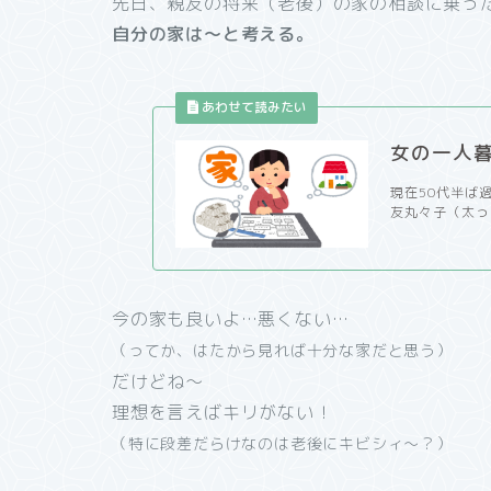
先日、親友の将来（老後）の家の相談に乗っ
自分の家は～と考える。
女の一人
現在50代半ば
友丸々子（太って
今の家も良いよ…悪くない…
（ってか、はたから見れば十分な家だと思う）
だけどね～
理想を言えばキリがない！
（特に段差だらけなのは老後にキビシィ～？）