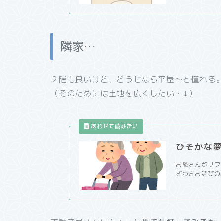
隣家…
２階も良いけど、どうせなら平屋～と憧れる
（そのためには土地を広くしたい…↓）
ひそかな
お隣さんがリフ
ざわざお詫びの