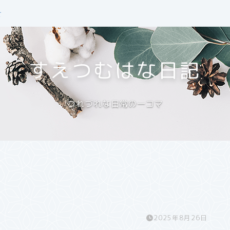
せ
すえつむはな日記
つれづれな日常の一コマ
2025年8月26日