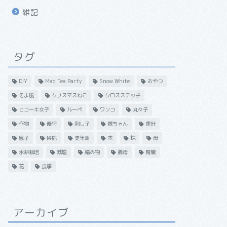
雑記
タグ
DIY
Mad Tea Party
Snow White
おやつ
そよ風
クリスマスねこ
クロスステッチ
ヒコーキ女子
ルーペ
ワンコ
丸々子
作物
優待
刺し子
嫁ちゃん
家計
息子
掃除
更年期
本
株
母
水耕栽培
減塩
編み物
義母
腎臓
花
食事
アーカイブ