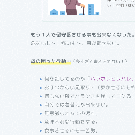
い！ 徘徊（は
もう１人で留守番させる事も出来なくなった
危ないわ～、怖いよ～、目が離せない。
母の困った行動…
（多すぎて書ききれない！）
何を話してるのか「
ハラホレヒレハレ
おぼつかない足取り…（歩かせるのも
何もない所でバランスを崩してコケる
自分では着替えが出来ない。
無意識なオムツの汚れ。
意味不明な行動をする。
食事させるのも一苦労。