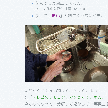
なんでも冷凍庫に入れる。
（モノが変な所に仕舞われてる…）
夜中に「
怖い
」と寝てくれない時も。
洗わなくても良い物まで、洗ってしまう。
兄「
テレビのリモコンまで洗ってて、困る。
点かなくなって、分解して乾かして…無事生