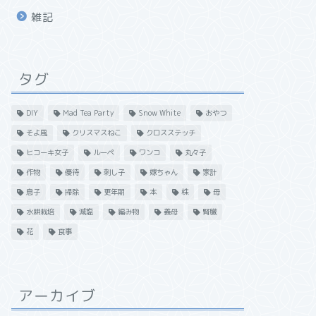
雑記
タグ
DIY
Mad Tea Party
Snow White
おやつ
そよ風
クリスマスねこ
クロスステッチ
ヒコーキ女子
ルーペ
ワンコ
丸々子
作物
優待
刺し子
嫁ちゃん
家計
息子
掃除
更年期
本
株
母
水耕栽培
減塩
編み物
義母
腎臓
花
食事
アーカイブ