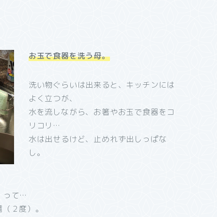
お玉で食器を洗う母。
洗い物ぐらいは出来ると、キッチンには
よく立つが、
水を流しながら、お箸やお玉で食器をコ
リコリ…
水は出せるけど、止めれず出しっぱな
し。
」って…
還（２度）。