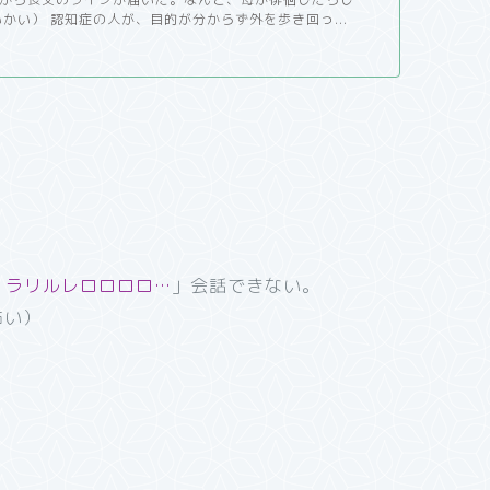
いかい） 認知症の人が、目的が分からず外を歩き回っ...
。
、ラリルレロロロロ…
」会話できない。
怖い）
。