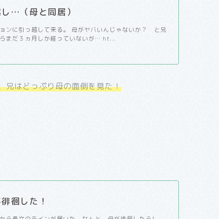
越し…（母と同居）
ョンに引っ越して来る。 母がヤバいんじゃないか？ と兄
まだ３ヵ月しか経っていないが… ht...
、兄はどっぷり母の面倒を見た！
が徘徊した！
から長文のラインが届いた。なんと、母が徘徊したらし