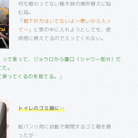
何も植わってない植木鉢の場所替えに悩
む母。
「
靴下片方はいてないよ～寒いから入っ
て～
」と家の中に入れようとしても、使
命感に燃えてるので入ってくれない。
」って言って、ジョウロから蓮口（シャワー部分）だ
てた。
て戻ってくるのを見てる。
」
トイレのゴミ箱に…
紙パンツ用に自動で開閉するゴミ箱を買
ったが…