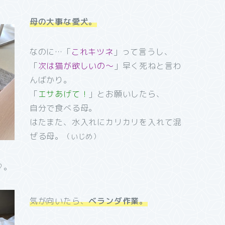
母の大事な愛犬。
なのに…「
これキツネ
」って言うし、
「
次は猫が欲しいの～
」早く死ねと言わ
んばかり。
「
エサあげて！
」とお願いしたら、
自分で食べる母。
はたまた、水入れにカリカリを入れて混
ぜる母。
（いじめ）
♡。
気が向いたら、
ベランダ作業。