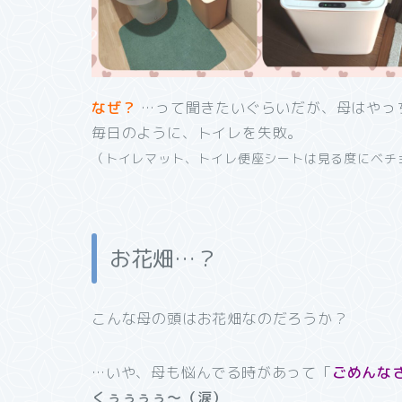
なぜ？
…って聞きたいぐらいだが、母はやっ
毎日のように、トイレを失敗。
（トイレマット、トイレ便座シートは見る度にベチ
お花畑…？
こんな母の頭はお花畑なのだろうか？
…いや、母も悩んでる時があって「
ごめんな
くぅぅぅぅ～（涙）