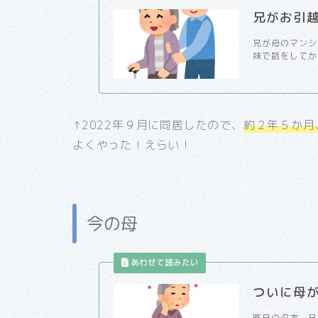
兄がお引
兄が母のマンシ
妹で話をしてから
↑2022年９月に同居したので、
約２年５か月
よくやった！えらい！
今の母
ついに母
昨日の夕方、兄