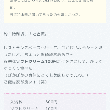
浸かってばかりだとのぼせるので、たまに足湯に移
動。
外に冷水器が置いてあったのも嬉しかった。
約１時間後、夫と合流。
レストランスペースへ行って、何か食べようか～と思
ったけど、ちょっとお値段お高めで…
お得な
ソフトクリーム100円
だけを注文して、座って
ゆっくり食べた。
（ぽかぽかの身体にとても美味しかったわ。）
ご飯は家が良い！（笑）
入浴料 ： 500円
ソフトクリーム ： 100円