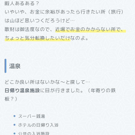
暇人あるある？
いやいや、お金に余裕があったら
行きたい所（旅行）
は山ほど思いつくだろうけど…
散財は御法度なので、
近場でお金のかからない所で、
ちょっと気分転換したいだけ
なのよ。
温泉
どこか良い所はないかな～と探して…
日帰り温泉施設
に目が行きました。（年寄りの鉄
板？）
スーパー銭湯
ホテルの日帰り入浴
公共の入浴施設