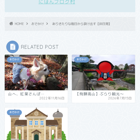
にほんブログ村
HOME
おでかけ
ありきたりな毎日から抜け出す【非日常】
RELATED POST
おでかけ
おでかけ
山へ、紅葉さんぽ…
【飛騨高山】ぶらり観光～
2022年11月16日
2026年7月15日
おでかけ