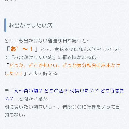
お出かけしたい病
どこにも出かけない普通な日が続くと…
「
あ゛～！
」
と…、意味不明に
なんだかイライラし
て
『お出かけしたい病』に罹る時がある私…
「
どっか、どこでもいい、どっか気分転換にお出かけ
したい！
」と夫に訴える。
夫「
ん～買い物？ どこの店？ 何買いたい？ どこ行きた
い？
」と聞かれるが、
別に買いたい物ないし～、特段○○に行きたいって目
的もない。