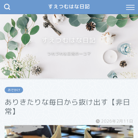
すえつむはな日記
すえつむはな日記
つれづれな日常の一コマ
おでかけ
ありきたりな毎日から抜け出す【非日
常】
2026年2月11日