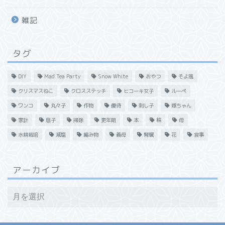
雑記
タグ
DIY
Mad Tea Party
Snow White
おやつ
そよ風
クリスマスねこ
クロスステッチ
ヒコーキ女子
ルーペ
ワンコ
丸々子
作物
優待
刺し子
嫁ちゃん
家計
息子
掃除
更年期
本
株
母
水耕栽培
減塩
編み物
義母
腎臓
花
食事
アーカイブ